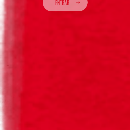
Depois de bebida a cerveja, a garrafa de Cerveja Sagres
ENTRAR
Retornável tem de ser colocada de volta na grade para
assim cumprir o seu papel na proteção do futuro do
planeta, e voltar à nossa cervejeira para ser reutilizada,
promovendo a circularidade.
E é assim a vida, ou melhor, as várias vidas de uma
Cerveja Sagres Retornável, num vai e vem constante para
ajudar o planeta a também ter sempre mais e mais para
viver.