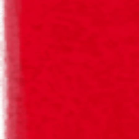
O NOSSO COMPROMISSO
COMO PODES IDENTIFICAR UMA
SAGRES RETORNÁVEL?
Para ser mais fácil de perceberes como podes encontrar
uma Cerveja Sagres Retornável identificámos as garrafas
com este símbolo.
Porque se todos fizermos o nosso papel, o futuro do