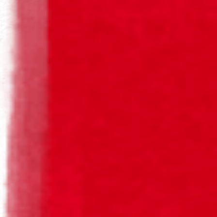
Consumo Responsável
CERVEJA SAGRES® RETORNÁVEL. A
CERVEJA SAGRES QUE TEM SEMPRE
MAIS PARA VIVER.
Mais do que tudo o que ela já viveu, o importante é tudo
aquilo que uma Sagres Retornável ainda tem para viver.
As celebrações onde ela vai participar, os momentos, as
festas, os brindes. E para isso, só temos de fazer a nossa
parte: colocá-la de volta na grade, para ela voltar cheia
de novo.