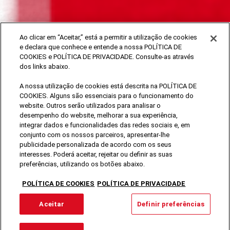
SÊ RESPONSÁVEL. BEBE COM MODERAÇÃO.
Ao clicar em “Aceitar,” está a permitir a utilização de cookies
e declara que conhece e entende a nossa POLÍTICA DE
COOKIES e POLÍTICA DE PRIVACIDADE. Consulte-as através
Termos e Condições
dos links abaixo.
Politica de Cookies
A nossa utilização de cookies está descrita na POLÍTICA DE
Política de Proteção de Dados Pessoais
COOKIES. Alguns são essenciais para o funcionamento do
website. Outros serão utilizados para analisar o
Definir preferências
desempenho do website, melhorar a sua experiência,
integrar dados e funcionalidades das redes sociais e, em
conjunto com os nossos parceiros, apresentar-lhe
publicidade personalizada de acordo com os seus
interesses. Poderá aceitar, rejeitar ou definir as suas
© 2023 Cerveja Sagres®, uma marca Sociedade Central
preferências, utilizando os botões abaixo.
Cervejas e Bebidas
POLÍTICA DE COOKIES
POLÍTICA DE PRIVACIDADE
Aceitar
Definir preferências