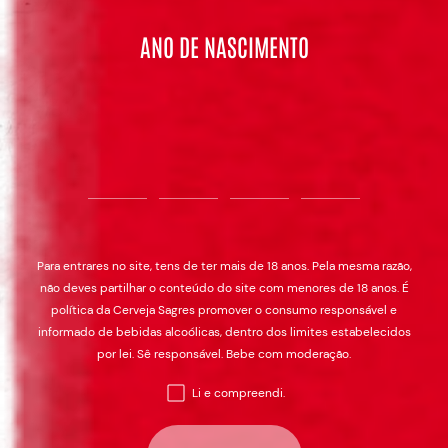
ANO DE NASCIMENTO
Para entrares no site, tens de ter mais de 18 anos. Pela mesma razão,
não deves partilhar o conteúdo do site com menores de 18 anos. É
política da Cerveja Sagres promover o consumo responsável e
informado de bebidas alcoólicas, dentro dos limites estabelecidos
E É AQUI QUE O TEU PAPEL É
por lei. Sê responsável. Bebe com moderação.
FUNDAMENTAL.
Li e compreendi.