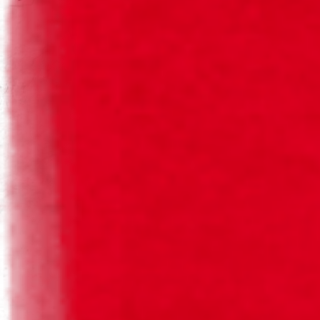
planeta agradece.
OS NOSSOS FORMATOS MAIS
SUSTENTÁVEIS
A Sagres Retornável tem sempre mais para viver. Vê
quantas vezes os nossos formatos vão e vêm.
Fonte: Certificação SGS2023