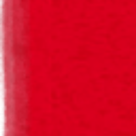
CERVEJA SAGRES® RETORNÁVEL, A
GARRAFA QUE VAI E VEM.
Conhece a cerveja Sagres Retornável, a garrafa de
cerveja Sagres que tem sempre mais para viver. Ao longo
da sua vida pode ser reutilizada várias vezes, e para isso
a tua ajuda é fundamental. Depois de beberes a tua
cerveja Sagres, assegura que a garrafa volta para a grade
e regressa até nós, para reiniciar um novo ciclo. Assim,
promoves a circularidade.
Na nossa cervejeira, todo o processo será reiniciado e ela
será finalmente colocada numa grade e seguirá
novamente até um restaurante, bar ou café perto de ti.