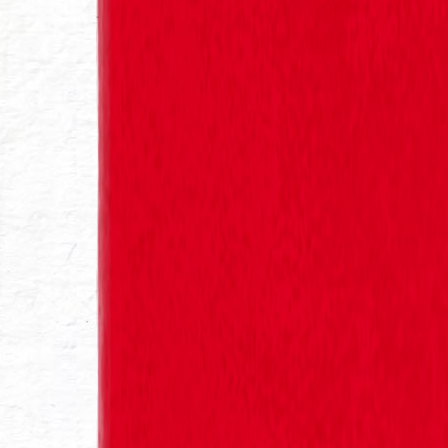
História Cerveja Sagres
História Garrafas Sagres
Cervejas Sagres Original
Cervejas Sagres Preta
Cervejas Sagres Radler